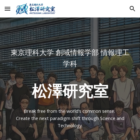
Skip to main content
Skip to navigation
東京理科大学 創域情報学部 情報理工
学科
松澤研究室
Break free from the world’s common sense.
Create the next paradigm shift through Science and
Technology.